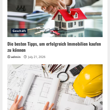
e
a
d
Geschäft
i
Die besten Tipps, um erfolgreich Immobilien kaufen
n
zu können
g
admin
July 21, 2026