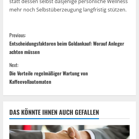
statt dessen selbst dasjenige persönliche Wellness
mehr noch Selbstüberzeugung langfristig stützen.
C
Previous:
o
Entscheidungsfaktoren beim Goldankauf: Worauf Anleger
achten müssen
n
Next:
t
Die Vorteile regelmäßiger Wartung von
i
Kaffeevollautomaten
n
u
DAS KÖNNTE IHNEN AUCH GEFALLEN
e
R