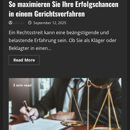
So maximieren Sie Ihre Erfolgschancen
in einem Gerichtsverfahren
admin
September 12, 2025
Ein Rechtsstreit kann eine beängstigende und
belastende Erfahrung sein. Ob Sie als Kläger oder
Beklagter in einen...
Read
Read More
more
about
So
maximieren
Sie
Ihre
3 min read
Erfolgschancen
in
einem
Gerichtsverfahren