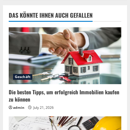
n
u
DAS KÖNNTE IHNEN AUCH GEFALLEN
e
R
e
a
d
Geschäft
i
Die besten Tipps, um erfolgreich Immobilien kaufen
n
zu können
g
admin
July 21, 2026