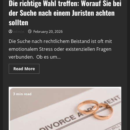
Die richtige Wahl treffen: Worauf Sie bei
der Suche nach einem Juristen achten
sollten
admin
February 20, 2026
Die Suche nach rechtlichem Beistand ist oft mit
emotionalem Stress oder existenziellen Fragen
verbunden. Ob es um...
Read
Read More
more
about
Die
richtige
Wahl
treffen:
3 min read
Worauf
Sie
bei
der
Suche
nach
einem
Juristen
achten