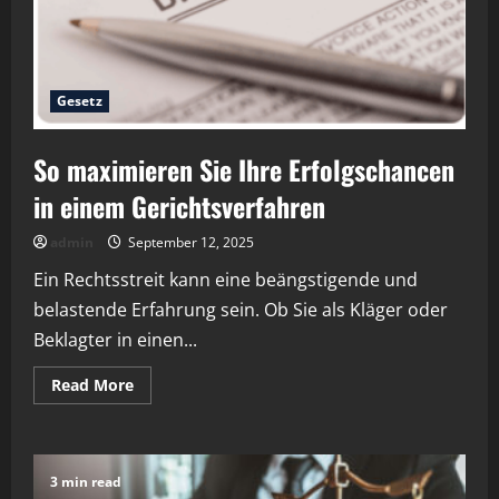
sollten
Gesetz
So maximieren Sie Ihre Erfolgschancen
in einem Gerichtsverfahren
admin
September 12, 2025
Ein Rechtsstreit kann eine beängstigende und
belastende Erfahrung sein. Ob Sie als Kläger oder
Beklagter in einen...
Read
Read More
more
about
So
maximieren
Sie
Ihre
3 min read
Erfolgschancen