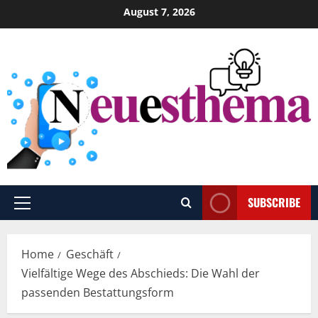
Skip
August 7, 2026
to
content
SUBSCRIBE
Primary
Menu
Home
Geschäft
Vielfältige Wege des Abschieds: Die Wahl der
passenden Bestattungsform