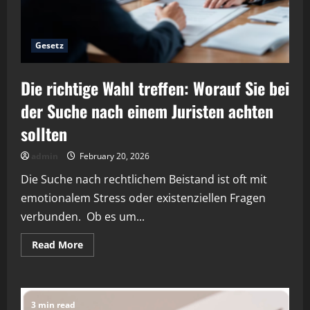
Gesetz
Die richtige Wahl treffen: Worauf Sie bei
der Suche nach einem Juristen achten
sollten
admin
February 20, 2026
Die Suche nach rechtlichem Beistand ist oft mit
emotionalem Stress oder existenziellen Fragen
verbunden. Ob es um...
Read
Read More
more
about
Die
richtige
Wahl
treffen:
3 min read