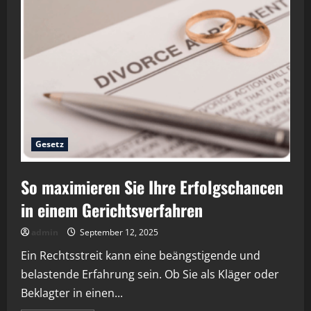
Worauf
Sie
bei
der
Suche
nach
einem
Juristen
achten
sollten
Gesetz
So maximieren Sie Ihre Erfolgschancen
in einem Gerichtsverfahren
admin
September 12, 2025
Ein Rechtsstreit kann eine beängstigende und
belastende Erfahrung sein. Ob Sie als Kläger oder
Beklagter in einen...