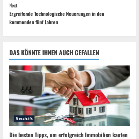
n
Next:
Ergreifende Technologische Neuerungen in den
t
kommenden fünf Jahren
i
n
DAS KÖNNTE IHNEN AUCH GEFALLEN
u
e
R
e
a
Geschäft
d
Die besten Tipps, um erfolgreich Immobilien kaufen
i