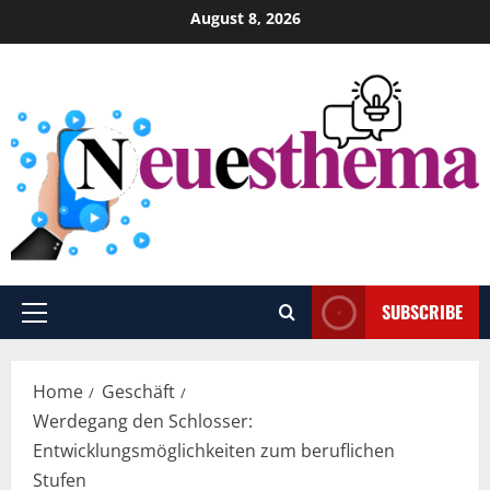
Skip
August 8, 2026
to
content
SUBSCRIBE
Primary
Menu
Home
Geschäft
Werdegang den Schlosser:
Entwicklungsmöglichkeiten zum beruflichen
Stufen