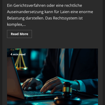
Ein Gerichtsverfahren oder eine rechtliche
Auseinandersetzung kann für Laien eine enorme
Belastung darstellen. Das Rechtssystem ist
komplex,...
Read
Read More
more
about
Warum
ein
Anwalt
Ihre
4 min read
Erfolgschancen
steigert