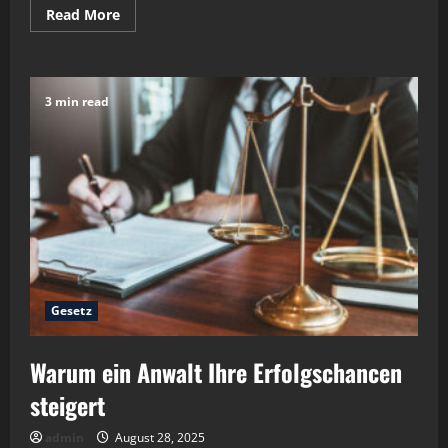
Read
Read More
more
about
So
maximieren
Sie
Ihre
3 min read
Erfolgschancen
in
einem
Gerichtsverfahren
Gesetz
Warum ein Anwalt Ihre Erfolgschancen
steigert
admin
August 28, 2025